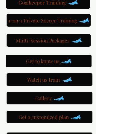
Goalkeeper Training
1-on-1 Private Soccer Training
Multi-Session Packages
Get to know us
Watch us train
Gallery
Get a customized plan