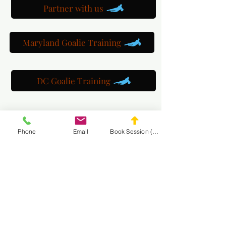
Partner with us
Maryland Goalie Training
DC Goalie Training
Virginia Goalie Training
Phone
Email
Book Session (Scroll Down)
(301) 215-2275