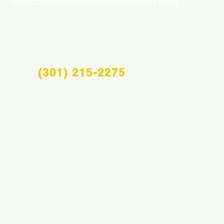
(301) 215-2275
Info@midatlanticsportsacademy.com