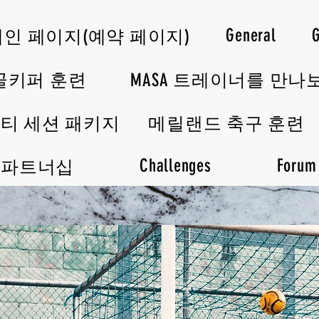
General
메인 페이지(예약 페이지)
골키퍼 훈련
MASA 트레이너를 만나
티 세션 패키지
메릴랜드 축구 훈련
Challenges
Forum
파트너십