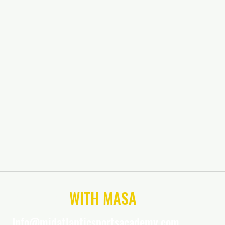
CONNECT
WITH MASA
Info@midatlanticsportsacademy.com