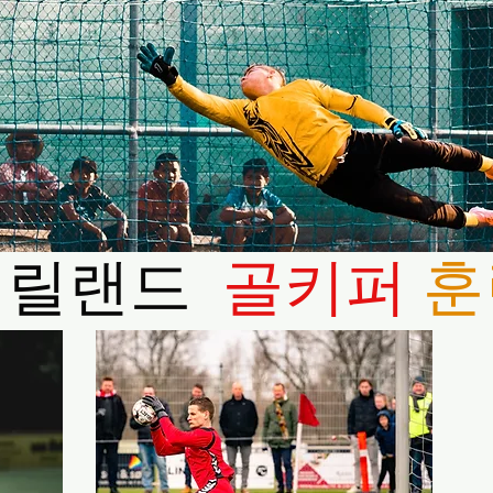
메릴랜드
골키퍼
훈