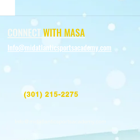
CONNECT
WITH MASA
Info@midatlanticsportsacademy.com
(301) 215-2275
Info@midatlanticsportsacademy.com