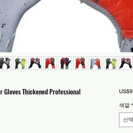
r Gloves Thickened Professional
US$9
색깔
선