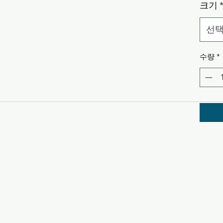
크기
선
수량
*