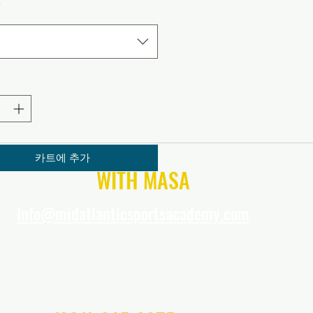
*
택
카트에 추가
CONNECT
WITH MASA
Info@midatlanticsportsacademy.com