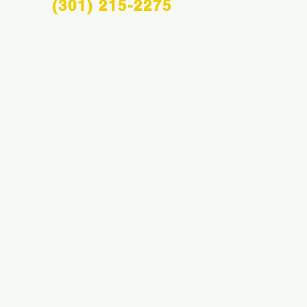
(301) 215-2275
Info@midatlanticsportsacademy.com