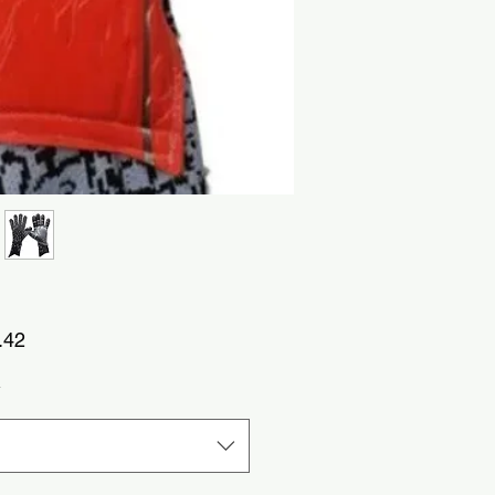
가
.42
격
*
택