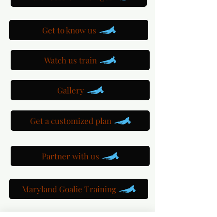
Get to know us
Watch us train
Gallery
Get a customized plan
Partner with us
Maryland Goalie Training