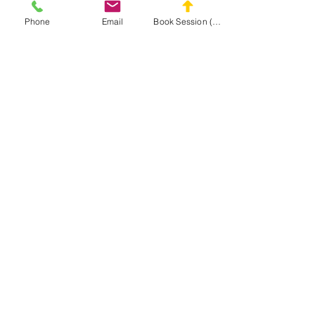
DC Goalie Training
Phone
Email
Book Session (Scroll Down)
Virginia Goalie Training
(301) 215-2275
자랑스럽게 후원:
신경근 및 마사지 재활 센터